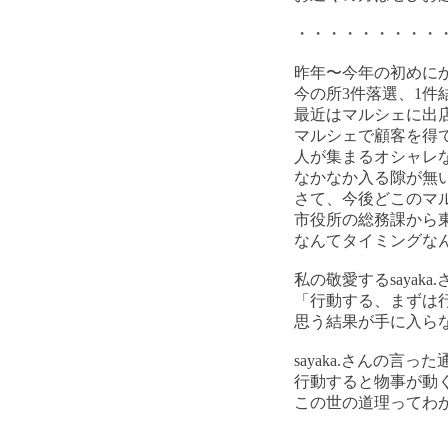
・・・・・・・・・
昨年〜今年の初めに
今の所3件落選、1
最近はマルシェに出
マルシェで顧客を得
人が集まるオシャレ
なかなか入る隙が無
さて、今後どこのマ
市役所の総務課から
なんてタイミングな
私の敬愛するsayaka
「行動する、まずは
思う結果が手に入ら
sayaka.さんの言っ
行動すると物事が動
この世の道理ってわ