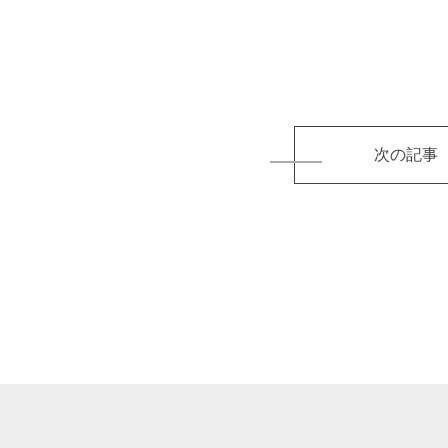
投
稿
次の記事
ナ
ビ
ゲ
ー
シ
ョ
ン