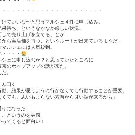
・・・・・・・・・・・・・・・・・・・・・・
かけていいな〜と思うマルシェ４件に申し込み。
件結果待ち、というなかなか厳しい状況。
店して売り上げを立てる、とか
てから実店舗を持つ、というルートが出来ているようだ。
なマルシェには人気殺到。
い・・・・
ルシェに申し込むか？と思っていたところに
東京のポップアップの話が来た。
んだ。
.さん曰く
行動。結果が思うように行かなくても行動することが重要。
なくても、思いもよらない方向から良い話が来るから」
た通りになった！
く、というのを実感。
かってくると面白い！